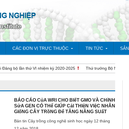
CÁC ĐƠN VỊ TRỰC THUỘC
TIN TỨC
SẢN
ng bộ lần thứ VI nhiệm kỳ 2020-2025
Thứ trưởng Bộ NN&PTNT Lê 
BÁO CÁO CủA WRI CHO BIếT GMO VÀ CHỉNH
SửA GEN CÓ THể GIÚP CảI THIệN VIệC NHÂN
GIốNG CÂY TRồNG Để TĂNG NĂNG SUấT
Bản tin Cây trồng công nghệ sinh học ngày 12 tháng
12 năm 2018