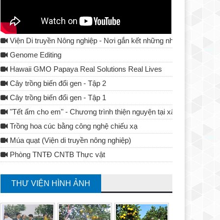
Viện Di truyền Nông nghiệp - Nơi gắn kết những nhà khoa học
Genome Editing
Hawaii GMO Papaya Real Solutions Real Lives
Cây trồng biến đổi gen - Tập 2
Cây trồng biến đổi gen - Tập 1
"Tết ấm cho em" - Chương trình thiện nguyện tại xã Tả Lủng - Đ
Trồng hoa cúc bằng công nghệ chiếu xạ
Múa quạt (Viện di truyền nông nghiệp)
Phòng TNTĐ CNTB Thực vật
THƯ VIỆN HÌNH ẢNH