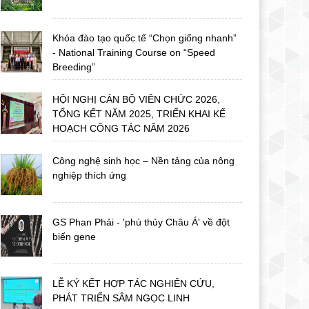
Khóa đào tạo quốc tế “Chọn giống nhanh”
- National Training Course on “Speed
Breeding”
HỘI NGHỊ CÁN BỘ VIÊN CHỨC 2026,
TỔNG KẾT NĂM 2025, TRIỂN KHAI KẾ
HOẠCH CÔNG TÁC NĂM 2026
Công nghệ sinh học – Nền tảng của nông
nghiệp thích ứng
GS Phan Phải - 'phù thủy Châu Á' về đột
biến gene
LỄ KÝ KẾT HỢP TÁC NGHIÊN CỨU,
PHÁT TRIỂN SÂM NGỌC LINH