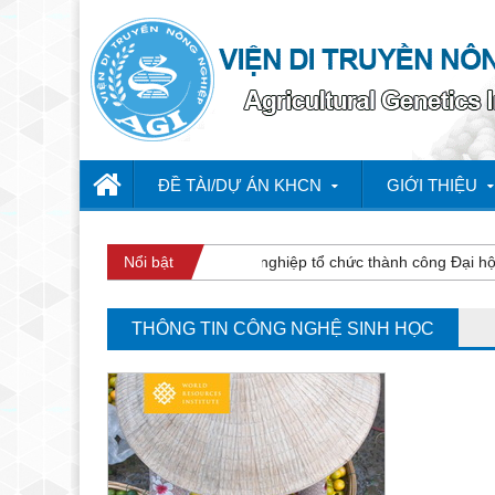
ĐỀ TÀI/DỰ ÁN KHCN
GIỚI THIỆU
Viện Di truyền Nông nghiệp tổ chức thành công Đại hội Đả
Nổi bật
THÔNG TIN CÔNG NGHỆ SINH HỌC