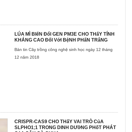
LÚA MÌ BIếN ĐổI GEN PM3E CHO THấY TÍNH
KHÁNG CAO ĐốI VớI BệNH PHấN TRắNG
Bản tin Cây trồng công nghệ sinh học ngày 12 tháng
12 năm 2018
CRISPR-CAS9 CHO THấY VAI TRÒ CủA
SLPHO1;1 TRONG DINH DƯỡNG PHốT PHÁT