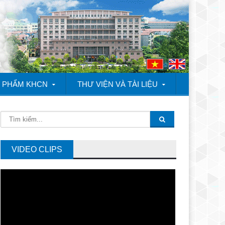
 PHẨM KHCN
THƯ VIỆN VÀ TÀI LIỆU
Quốc Doanh thăm các mô hình giống lúa mới kháng bệnh bạc lá và g
VIDEO CLIPS