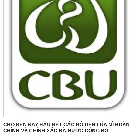
CHO ĐẾN NAY HẦU HẾT CÁC BỘ GEN LÚA MÌ HOÀN
CHỈNH VÀ CHÍNH XÁC ĐÃ ĐƯỢC CÔNG BỐ