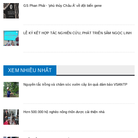
GS Phan Phải - 'phù thủy Châu Á' về đột biến gene
LỄ KÝ KẾT HỢP TÁC NGHIÊN CỨU, PHÁT TRIỂN SÂM NGỌC LINH
XEM NHIỀU NHẤT
Nguyên tắc trồng và chăm sóc vườn cây ăn quả đảm bảo VSANTP
Hơn 500.000 hộ nghèo nông thôn được cải thiện nhà