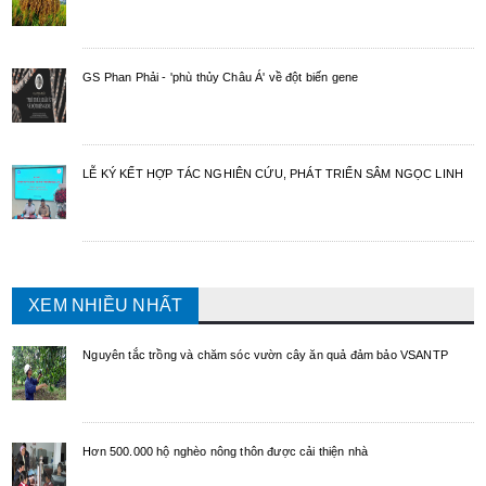
GS Phan Phải - 'phù thủy Châu Á' về đột biến gene
LỄ KÝ KẾT HỢP TÁC NGHIÊN CỨU, PHÁT TRIỂN SÂM NGỌC LINH
XEM NHIỀU NHẤT
Nguyên tắc trồng và chăm sóc vườn cây ăn quả đảm bảo VSANTP
Hơn 500.000 hộ nghèo nông thôn được cải thiện nhà