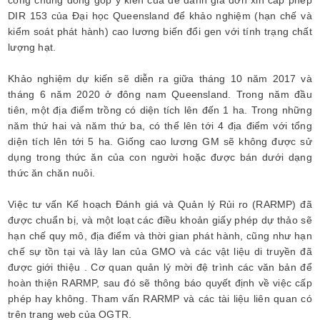
công chúng đóng góp ý kiến của để đánh giá đơn xin cấp phép
DIR 153 của Đại học Queensland để khảo nghiệm (hạn chế và
kiểm soát phát hành) cao lương biến đổi gen với tính trạng chất
lượng hạt.
Khảo nghiệm dự kiến sẽ diễn ra giữa tháng 10 năm 2017 và
tháng 6 năm 2020 ở đông nam Queensland. Trong năm đầu
tiên, một địa điểm trồng có diện tích lên đến 1 ha. Trong những
năm thứ hai và năm thứ ba, có thể lên tới 4 địa điểm với tổng
diện tích lên tới 5 ha. Giống cao lương GM sẽ không được sử
dụng trong thức ăn của con người hoặc được bán dưới dạng
thức ăn chăn nuôi.
Việc tư vấn Kế hoạch Đánh giá và Quản lý Rủi ro (RARMP) đã
được chuẩn bị, và một loạt các điều khoản giấy phép dự thảo sẽ
hạn chế quy mô, địa điểm và thời gian phát hành, cũng như hạn
chế sự tồn tại và lây lan của GMO và các vật liệu di truyền đã
được giới thiệu . Cơ quan quản lý mời đệ trình các văn bản để
hoàn thiện RARMP, sau đó sẽ thông báo quyết định về việc cấp
phép hay không. Tham vấn RARMP và các tài liệu liên quan có
trên trang web của OGTR.