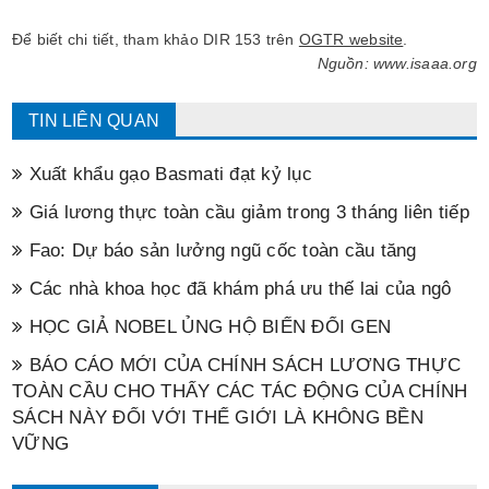
Để biết chi tiết, tham khảo DIR 153 trên
OGTR website
.
Nguồn: www.isaaa.org
TIN LIÊN QUAN
Xuất khẩu gạo Basmati đạt kỷ lục
Giá lương thực toàn cầu giảm trong 3 tháng liên tiếp
Fao: Dự báo sản lưởng ngũ cốc toàn cầu tăng
Các nhà khoa học đã khám phá ưu thế lai của ngô
HỌC GIẢ NOBEL ỦNG HỘ BIẾN ĐỔI GEN
BÁO CÁO MỚI CỦA CHÍNH SÁCH LƯƠNG THỰC
TOÀN CẦU CHO THẤY CÁC TÁC ĐỘNG CỦA CHÍNH
SÁCH NÀY ĐỐI VỚI THẾ GIỚI LÀ KHÔNG BỀN
VỮNG