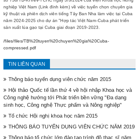
số 736/TB-KHNN-TCHC ngày 5/9/2024 của viện Khoa học Nông
nghiệp Việt Nam (Link đính kèm) về việc tuyển chọn chuyên gia
kỹ thuật và phiên dịch viên tiếng Tây Ban Nha làm việc tại Cuba
năm 2024-2025 cho dự án "Hợp tác Việt Nam-Cuba phát triển
sản xuất lúa gạo tại Cuba giai đoạn 2019-2023.
/files/files/TB%20tuyen%20chuyen%20gia%20Cuba-
compressed.pdf
TIN LIÊN QUAN
Thông báo tuyển dụng viên chức năm 2015
Hội thảo Quốc tế lần thứ 4 về hội nhập Khoa học và
Công nghệ hướng tới Phát triển bền vững "Đa dạng
sinh học, Công nghệ Thực phẩm và Nông nghiệp"
Tổ chức Hội nghị khoa học năm 2015
THÔNG BÁO TUYỂN DỤNG VIÊN CHỨC NĂM 2019
Thông báo tổ chức lớp đào tạo trình độ thạc sĩ năm