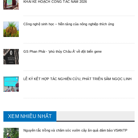
KHAI KẾ HOẠCH CÔNG TÁC NĂM 2026
Công nghệ sinh học – Nền tảng của nông nghiệp thích ứng
GS Phan Phải - 'phù thủy Châu Á' về đột biến gene
LỄ KÝ KẾT HỢP TÁC NGHIÊN CỨU, PHÁT TRIỂN SÂM NGỌC LINH
XEM NHIỀU NHẤT
Nguyên tắc trồng và chăm sóc vườn cây ăn quả đảm bảo VSANTP