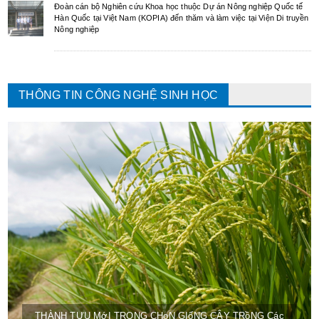
Đoàn cán bộ Nghiên cứu Khoa học thuộc Dự án Nông nghiệp Quốc tế
Hàn Quốc tại Việt Nam (KOPIA) đến thăm và làm việc tại Viện Di truyền
Nông nghiệp
THÔNG TIN CÔNG NGHỆ SINH HỌC
THÀNH TỰU MớI TRONG CHọN GIốNG CÂY TRồNG Các