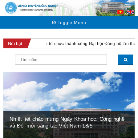
Toggle Menu
truyền Nông nghiệp tổ chức thành công Đại hội Đảng bộ lần thứ VI n
Nổi bật
Khóa đào tạo quốc tế “Chọn giống nhanh” -
National Training Course on “Speed Breeding”