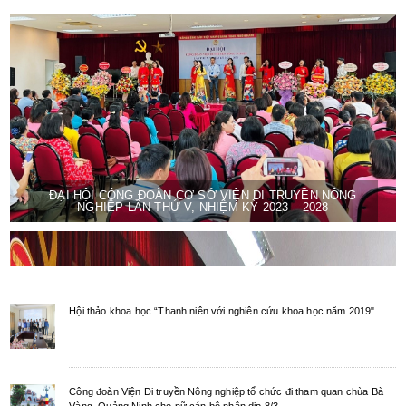
ĐẠI HỘI CÔNG ĐOÀN CƠ SỞ VIỆN DI TRUYỀN NÔNG
NGHIỆP LẦN THỨ V, NHIỆM KỲ 2023 – 2028
Hội thảo khoa học “Thanh niên với nghiên cứu khoa học năm 2019"
Công đoàn Viện Di truyền Nông nghiệp tổ chức đi tham quan chùa Bà
Vàng, Quảng Ninh cho nữ cán bộ nhân dịp 8/3