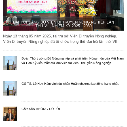
ĐẠI HỘI ĐẢNG BỘ VIỆN DI TRUYỀN NÔNG NGHIỆP LẦN
THỨ VII, NHIỆM KỲ 2025 - 2030
Ngày 13 tháng 05 năm 2025, tại trụ sở Viện Di truyền Nông nghiệp,
Viện Di truyền Nông nghiệp đã tổ chức trọng thể Đại hội lần thứ VII,
nhiệm kỳ 2025 - 2030. Đại hội diễn ra trong không khí dân chủ, đoàn
kết và trách nhiệm với sự tham dự của toàn thể đảng viên chính thức
và đảng viên dự bị của Đảng bộ.
Đoàn Thứ trưởng Bộ Nông nghiệp và phát triển Nông thôn của Việt Nam
và Hoa Kỳ đến thăm và làm việc tại Viện Di truyền Nông nghiệp.
GS.TS. Lê Huy Hàm vinh dự nhận Huân chương lao động hạng nhất.
CÂY SẮN KHÔNG CÓ LỖI..