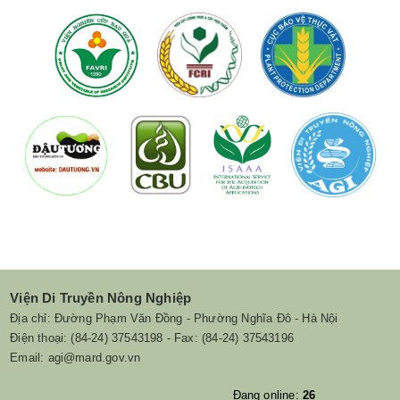
Viện Di Truyền Nông Nghiệp
Địa chỉ: Đường Phạm Văn Đồng - Phường Nghĩa Đô - Hà Nội
Điện thoại: (84-24) 37543198 - Fax: (84-24) 37543196
Email: agi@mard.gov.vn
Đang online:
26