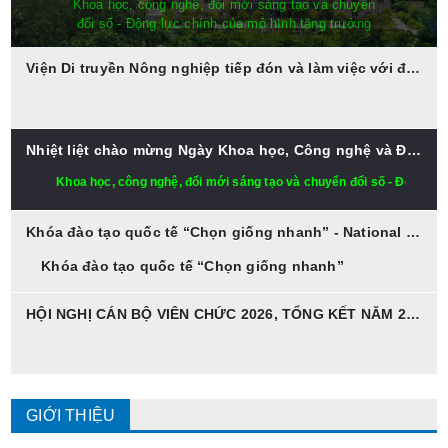
Khóa đào tạo quốc tế “Chọn giống nhanh”
National Training Course on “Speed
Viện Di truyền Nông nghiệp tiếp đón và làm việc với đoàn công tác Viện Nghiên cứu Nông Lâm nghiệp Quốc gia Lào (NAFRI)
Breeding”
Nhiệt liệt chào mừng Ngày Khoa học, Công nghệ và Đổi mới sáng tạo Việt Nam 18/5
Khoa học, công nghệ, đổi mới sáng tạo và chuyển đổi số - Động lự
Khóa đào tạo quốc tế “Chọn giống nhanh” - National Training Course on “Speed Breeding”
Khóa đào tạo quốc tế “Chọn giống nhanh”
HỘI NGHỊ CÁN BỘ VIÊN CHỨC 2026, TỔNG KẾT NĂM 2025, TRIỂN KHAI KẾ HOẠCH CÔNG TÁC NĂM 2026
National Training Course on “Speed Breeding”
GIỚI THIỆU