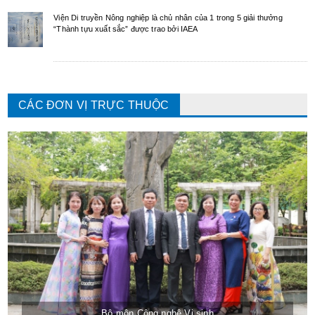
Viện Di truyền Nông nghiệp là chủ nhân của 1 trong 5 giải thưởng
“Thành tựu xuất sắc” được trao bởi IAEA
CÁC ĐƠN VỊ TRỰC THUỘC
Bộ môn Công nghệ Vi sinh