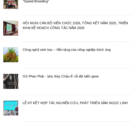
“Speed Breeding”
Ngày 11 tháng 5 năm 2023 công đoàn cơ sở Viện Di truyền Nông
nghiệp đã long trọng tổ chức Đại hội Công đoàn lần thứ V, nhiệm kỳ
2023-2028.
HỘI NGHỊ CÁN BỘ VIÊN CHỨC 2026, TỔNG KẾT NĂM 2025, TRIỂN
KHAI KẾ HOẠCH CÔNG TÁC NĂM 2026
Công nghệ sinh học – Nền tảng của nông nghiệp thích ứng
GS Phan Phải - 'phù thủy Châu Á' về đột biến gene
LỄ KÝ KẾT HỢP TÁC NGHIÊN CỨU, PHÁT TRIỂN SÂM NGỌC LINH