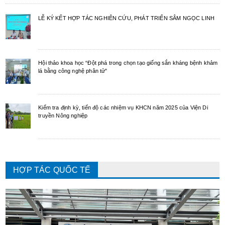
LỄ KÝ KẾT HỢP TÁC NGHIÊN CỨU, PHÁT TRIỂN SÂM NGỌC LINH
Hội thảo khoa học “Đột phá trong chọn tạo giống sắn kháng bệnh khảm
lá bằng công nghệ phân tử"
Kiểm tra định kỳ, tiến độ các nhiệm vụ KHCN năm 2025 của Viện Di
truyền Nông nghiệp
HỢP TÁC QUỐC TẾ