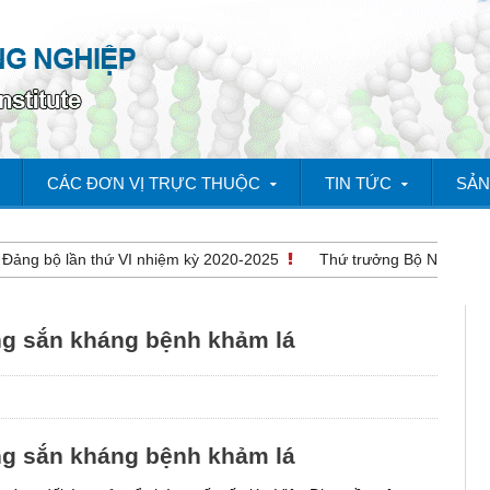
CÁC ĐƠN VỊ TRỰC THUỘC
TIN TỨC
SẢN
ng bộ lần thứ VI nhiệm kỳ 2020-2025
Thứ trưởng Bộ NN&PTNT Lê 
ống sắn kháng bệnh khảm lá
ống sắn kháng bệnh khảm lá