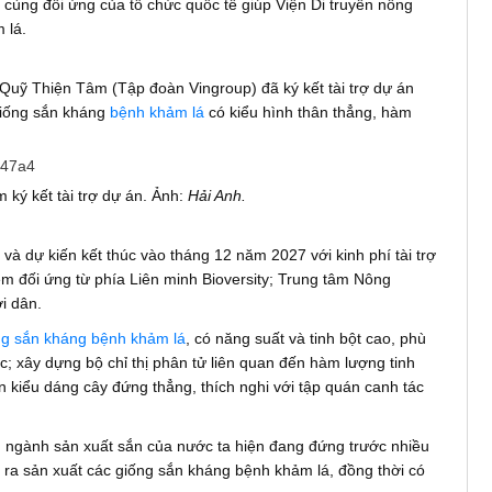
 cùng đối ứng của tổ chức quốc tế giúp Viện Di truyền nông
 lá.
uỹ Thiện Tâm (Tập đoàn Vingroup) đã ký kết tài trợ dự án
 giống sắn kháng
bệnh khảm lá
có kiểu hình thân thẳng, hàm
ký kết tài trợ dự án. Ảnh:
Hải Anh.
và dự kiến kết thúc vào tháng 12 năm 2027 với kinh phí tài trợ
êm đối ứng từ phía Liên minh Bioversity; Trung tâm Nông
i dân.
ng sắn kháng bệnh khảm lá
, có năng suất và tinh bột cao, phù
c; xây dựng bộ chỉ thị phân tử liên quan đến hàm lượng tinh
ến kiểu dáng cây đứng thẳng, thích nghi với tập quán canh tác
 ngành sản xuất sắn của nước ta hiện đang đứng trước nhiều
 ra sản xuất các giống sắn kháng bệnh khảm lá, đồng thời có