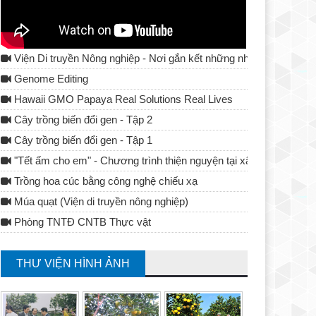
Viện Di truyền Nông nghiệp - Nơi gắn kết những nhà khoa học
Genome Editing
Hawaii GMO Papaya Real Solutions Real Lives
Cây trồng biến đổi gen - Tập 2
Cây trồng biến đổi gen - Tập 1
"Tết ấm cho em" - Chương trình thiện nguyện tại xã Tả Lủng - Đ
Trồng hoa cúc bằng công nghệ chiếu xạ
Múa quạt (Viện di truyền nông nghiệp)
Phòng TNTĐ CNTB Thực vật
THƯ VIỆN HÌNH ẢNH