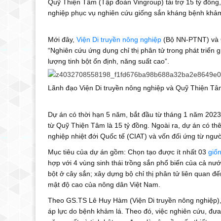
Quỹ Thiện Tâm (Tập đoàn Vingroup) tài trợ 15 tỷ đồng,
nghiệp phục vụ nghiên cứu giống sắn kháng bệnh khảm
Mới đây,
Viện Di truyền nông nghiệp
(Bộ NN-PTNT) và Q
“Nghiên cứu ứng dụng chỉ thị phân tử trong phát triển
lượng tinh bột ổn định, năng suất cao”.
Lãnh đạo Viện Di truyền nông nghiệp và Quỹ Thiện Tâm 
Dự án có thời hạn 5 năm, bắt đầu từ tháng 1 năm 2023 
từ Quỹ Thiện Tâm là 15 tỷ đồng. Ngoài ra, dự án có th
nghiệp nhiệt đới Quốc tế (CIAT) và vốn đối ứng từ ngườ
Mục tiêu của dự án gồm: Chọn tạo được ít nhất 03
giố
hợp với 4 vùng sinh thái trồng sắn phổ biến của cả nướ
bột ở cây sắn; xây dựng bộ chỉ thị phân tử liên quan đ
mật độ cao của nông dân Việt Nam.
Theo GS.TS Lê Huy Hàm (Viện Di truyền nông nghiệp),
áp lực do bệnh khảm lá. Theo đó, việc nghiên cứu, đưa