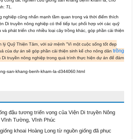
ục vụ công tác nghiên cứu giống sắn kháng bệnh khảm lá, cho
nh:
TL.
g nghiệp cũng nhấn mạnh tầm quan trọng và thời điểm thích
ện Di truyền nông nghiệp có thể tiếp tục phối hợp với các quỹ
à phát triển cho nhiều loại cây trồng khác, góp phần cải thiện
lý Quỹ Thiện Tâm, với sứ mệnh "Vì một cuộc sống tốt đẹp
trồng
 của dự án sẽ góp phần cải thiện sinh kế cho nông dân
Di truyền nông nghiệp trong quá trình thực hiện dự án để đảm
giong-san-khang-benh-kham-la-d344060.html
ống đậu tương triển vọng của Viện Di truyền Nông
i, Vĩnh Tường, Vĩnh Phúc
n giống khoai Hoàng Long từ nguồn giống đã phục