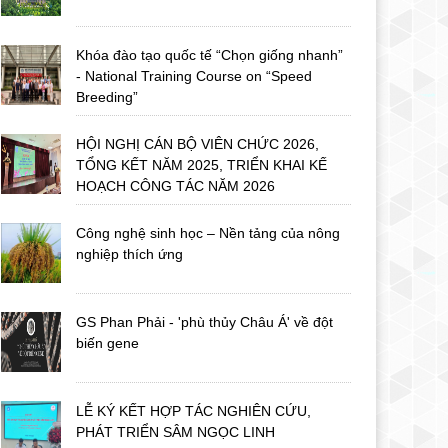
Khóa đào tạo quốc tế “Chọn giống nhanh”
- National Training Course on “Speed
Breeding”
HỘI NGHỊ CÁN BỘ VIÊN CHỨC 2026,
TỔNG KẾT NĂM 2025, TRIỂN KHAI KẾ
HOẠCH CÔNG TÁC NĂM 2026
Công nghệ sinh học – Nền tảng của nông
nghiệp thích ứng
GS Phan Phải - 'phù thủy Châu Á' về đột
biến gene
LỄ KÝ KẾT HỢP TÁC NGHIÊN CỨU,
PHÁT TRIỂN SÂM NGỌC LINH