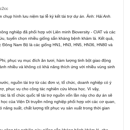
hụp hình lưu niệm tại lễ ký kết tài trợ dự án. Ảnh:
Hải Anh.
ông nghiệp đã phối hợp với Liên minh Bioversity - CIAT và các
cứu, tuyển chọn nhiều giống sắn kháng bệnh khảm lá. Kết quả,
ực Đông Nam Bộ là các giống HN1, HN3, HN5, HN36, HN80 và
Phi, phục vụ mục đích ăn tươi, hàm lượng tinh bột giao động
cành nhiều và không có khả năng thích ứng với nhiều vùng sinh
c, nguồn tài trợ từ các đơn vị, tổ chức, doanh nghiệp có ý
trợ, phục vụ cho công tác nghiên cứu khoa học. Vì vậy,
ác là tổ chức quốc tế tài trợ nguồn vốn lần này cho dự án sẽ
a học của Viện Di truyền nông nghiệp phối hợp với các cơ quan,
 năng suất, chất lượng tốt phục vụ sản xuất trong thời gian