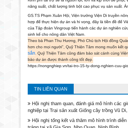
Kinh phí tài trợ sẽ là nguồn lực lớn và kịp thời để ph
năng suất, chất lượng tinh bột cao phục vụ sản xuất. Ả
GS.TS Phạm Xuân Hội, Viện trưởng Viện Di truyền nôn
hợp để thực hiện dự án và hi vọng, đây là tiền đề để Vi
của Tập đoàn Vingroup tiến hành các dự án nghiên cứu v
sinh kế cho nông dân Việt Nam.
Theo bà Phan Thu Hương, Phó Chủ tịch Hội đồng Quản 
hơn cho mọi người”, Quỹ Thiện Tâm mong muốn kết quả
sắn
. Quỹ Thiện Tâm cũng đảm bảo sát cánh cùng Viện 
bảo dự án được thành công tốt đẹp.
https://nongnghiep.vn/tai-tro-15-ty-dong-nghien-cuu-
TIN LIÊN QUAN
Hội nghị tham quan, đánh giá mô hình các gi
nghiệp tại Trại sản xuất Giống cây trồng Vũ D
Hội nghị tổng kết và thăm mô hình trình diễ
tráng tại xã Gia Sơn, Nho Quan, Ninh Bình.