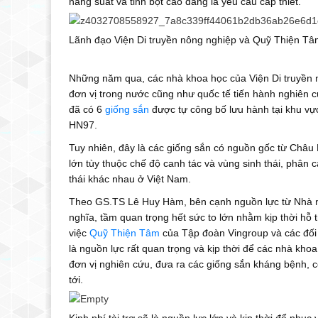
năng suất và tinh bột cao đang là yêu cầu cấp thiết.
Lãnh đạo Viện Di truyền nông nghiệp và Quỹ Thiện Tâm c
Những năm qua, các nhà khoa học của Viện Di truyền n
đơn vị trong nước cũng như quốc tế tiến hành nghiên 
đã có 6
giống sắn
được tự công bố lưu hành tại khu v
HN97.
Tuy nhiên, đây là các giống sắn có nguồn gốc từ Châu 
lớn tùy thuộc chế độ canh tác và vùng sinh thái, phân 
thái khác nhau ở Việt Nam.
Theo GS.TS Lê Huy Hàm, bên cạnh nguồn lực từ Nhà nướ
nghĩa, tầm quan trọng hết sức to lớn nhằm kịp thời hỗ 
việc
Quỹ Thiện Tâm
của Tập đoàn Vingroup và các đối t
là nguồn lực rất quan trọng và kịp thời để các nhà kho
đơn vị nghiên cứu, đưa ra các giống sắn kháng bệnh, có
tới.