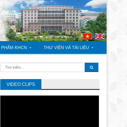
 PHẨM KHCN
THƯ VIỆN VÀ TÀI LIỆU
Quốc Doanh thăm các mô hình giống lúa mới kháng bệnh bạc lá và g
VIDEO CLIPS