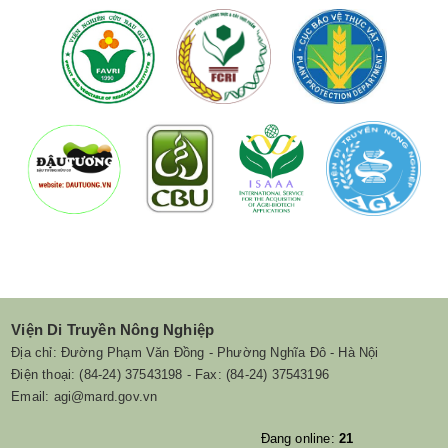
Viện Di Truyền Nông Nghiệp
Địa chỉ: Đường Phạm Văn Đồng - Phường Nghĩa Đô - Hà Nội
Điện thoại: (84-24) 37543198 - Fax: (84-24) 37543196
Email: agi@mard.gov.vn
Đang online:
21