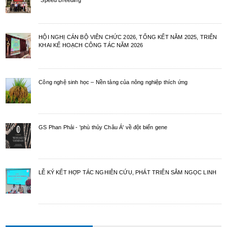
“Speed Breeding”
HỘI NGHỊ CÁN BỘ VIÊN CHỨC 2026, TỔNG KẾT NĂM 2025, TRIỂN
KHAI KẾ HOẠCH CÔNG TÁC NĂM 2026
Công nghệ sinh học – Nền tảng của nông nghiệp thích ứng
GS Phan Phải - 'phù thủy Châu Á' về đột biến gene
LỄ KÝ KẾT HỢP TÁC NGHIÊN CỨU, PHÁT TRIỂN SÂM NGỌC LINH