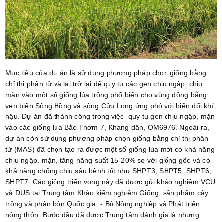
Mục tiêu của dự án là sử dụng phương pháp chọn giống bằng
chỉ thị phân tử và lai trở lại để quy tụ các gen chịu ngập, chịu
mặn vào một số giống lúa trồng phổ biến cho vùng đồng bằng
ven biển Sông Hồng và sông Cửu Long ứng phó với biến đổi khí
hậu. Dự án đã thành công trong việc quy tụ gen chịu ngập, mặn
vào các giống lúa Bắc Thơm 7, Khang dân, OM6976. Ngoài ra,
dự án còn sử dụng phương pháp chọn giống bằng chỉ thị phân
tử (MAS) đã chọn tạo ra được một số giống lúa mới có khả năng
chịu ngập, mặn, tăng năng suất 15-20% so với giống gốc và có
khả năng chống chịu sâu bệnh tốt như SHPT3, SHPT5, SHPT6,
SHPT7. Các giống triển vọng này đã được gửi khảo nghiệm VCU
và DUS tại Trung tâm Khảo kiểm nghiệm Giống, sản phẩm cây
trồng và phân bón Quốc gia - Bộ Nông nghiệp và Phát triển
nông thôn. Bước đầu đã được Trung tâm đánh giá là nhưng