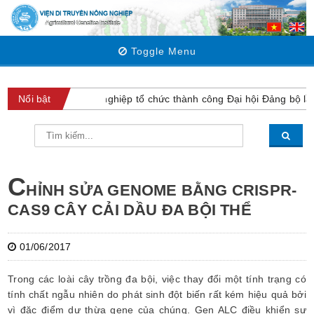
Toggle Menu
Viện Di truyền Nông nghiệp tổ chức thành công Đại hội Đảng bộ lần
Nổi bật
C
HỈNH SỬA GENOME BẰNG CRISPR-
CAS9 CÂY CẢI DẦU ĐA BỘI THỂ
01/06/2017
Trong các loài cây trồng đa bội, việc thay đổi một tính trạng có
tính chất ngẫu nhiên do phát sinh đột biến rất kém hiệu quả bởi
vì đặc điểm dư thừa gene của chúng. Gen ALC điều khiển sự