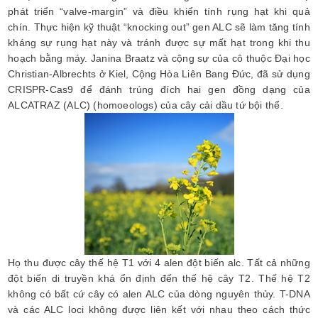
phát triển “valve-margin” và điều khiển tính rụng hạt khi quả
chín. Thực hiện kỹ thuật “knocking out” gen ALC sẽ làm tăng tính
kháng sự rụng hạt này và tránh được sự mất hạt trong khi thu
hoạch bằng máy. Janina Braatz và cộng sự của cô thuộc Đại học
Christian-Albrechts ở Kiel, Cộng Hòa Liên Bang Đức, đã sử dụng
CRISPR-Cas9 để đánh trúng đích hai gen đồng dạng của
ALCATRAZ (ALC) (homoeologs) của cây cải dầu tứ bội thể.
Họ thu được cây thế hệ T1 với 4 alen đột biến alc. Tất cả những
đột biến di truyền khá ổn định đến thế hệ cây T2. Thế hệ T2
không có bất cứ cây có alen ALC của dòng nguyên thủy. T-DNA
và các ALC loci không được liên kết với nhau theo cách thức