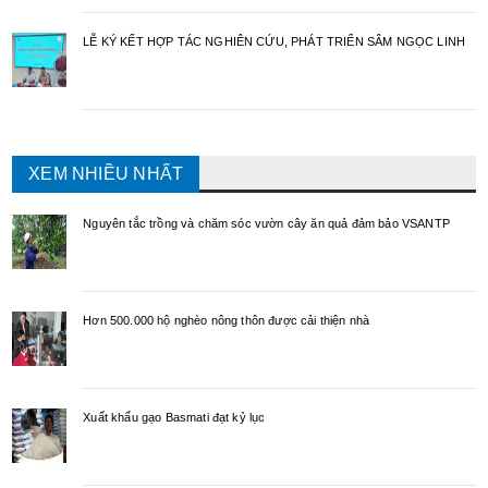
LỄ KÝ KẾT HỢP TÁC NGHIÊN CỨU, PHÁT TRIỂN SÂM NGỌC LINH
XEM NHIỀU NHẤT
Nguyên tắc trồng và chăm sóc vườn cây ăn quả đảm bảo VSANTP
Hơn 500.000 hộ nghèo nông thôn được cải thiện nhà
Xuất khẩu gạo Basmati đạt kỷ lục