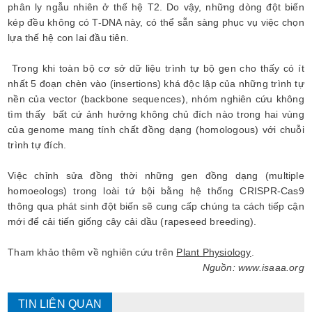
phân ly ngẫu nhiên ở thế hệ T2. Do vậy, những dòng đột biến
kép đều không có T-DNA này, có thể sẵn sàng phục vụ việc chọn
lựa thế hệ con lai đầu tiên.
Trong khi toàn bộ cơ sở dữ liệu trình tự bộ gen cho thấy có ít
nhất 5 đoạn chèn vào (insertions) khá độc lập của những trình tự
nền của vector (backbone sequences), nhóm nghiên cứu không
tìm thấy bất cứ ảnh hưởng không chủ đích nào trong hai vùng
của genome mang tính chất đồng dạng (homologous) với chuỗi
trình tự đích.
Việc chỉnh sửa đồng thời những gen đồng dạng (multiple
homoeologs) trong loài tứ bội bằng hệ thống CRISPR-Cas9
thông qua phát sinh đột biến sẽ cung cấp chúng ta cách tiếp cận
mới để cải tiến giống cây cải dầu (rapeseed breeding).
Tham khảo thêm về nghiên cứu trên
Plant Physiology
.
Nguồn: www.isaaa.org
TIN LIÊN QUAN