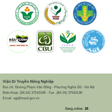
Viện Di Truyền Nông Nghiệp
Địa chỉ: Đường Phạm Văn Đồng - Phường Nghĩa Đô - Hà Nội
Điện thoại: (84-24) 37543198 - Fax: (84-24) 37543196
Email: agi@mard.gov.vn
Đang online:
28