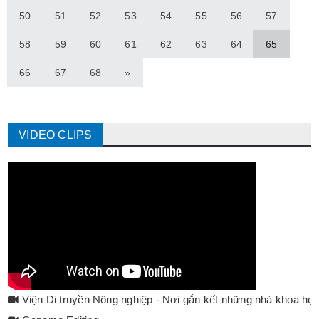
50
51
52
53
54
55
56
57
58
59
60
61
62
63
64
65
66
67
68
»
VIDEO CLIPS
Viện Di truyền Nông nghiệp - Nơi gắn kết những nhà khoa họ