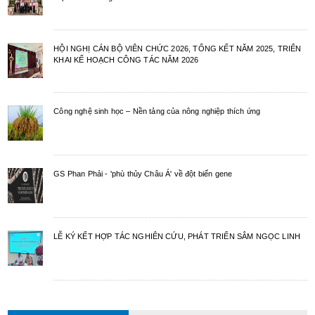
HỘI NGHỊ CÁN BỘ VIÊN CHỨC 2026, TỔNG KẾT NĂM 2025, TRIỂN
KHAI KẾ HOẠCH CÔNG TÁC NĂM 2026
Công nghệ sinh học – Nền tảng của nông nghiệp thích ứng
GS Phan Phải - 'phù thủy Châu Á' về đột biến gene
LỄ KÝ KẾT HỢP TÁC NGHIÊN CỨU, PHÁT TRIỂN SÂM NGỌC LINH