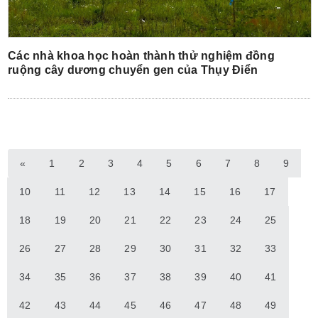
Các nhà khoa học hoàn thành thử nghiệm đồng
ruộng cây dương chuyển gen của Thụy Điển
«
1
2
3
4
5
6
7
8
9
10
11
12
13
14
15
16
17
18
19
20
21
22
23
24
25
26
27
28
29
30
31
32
33
34
35
36
37
38
39
40
41
42
43
44
45
46
47
48
49