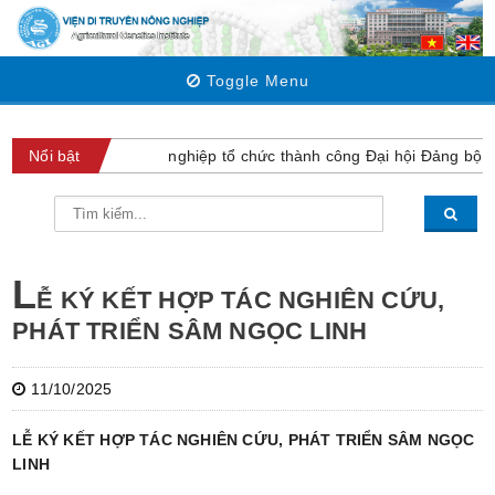
Toggle Menu
iện Di truyền Nông nghiệp tổ chức thành công Đại hội Đảng bộ lần 
Nổi bật
L
Ễ KÝ KẾT HỢP TÁC NGHIÊN CỨU,
PHÁT TRIỂN SÂM NGỌC LINH
11/10/2025
LỄ KÝ KẾT HỢP TÁC NGHIÊN CỨU, PHÁT TRIỂN SÂM NGỌC
LINH