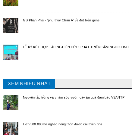
GS Phan Phải - 'phù thủy Châu Á' về đột biến gene
LỄ KÝ KẾT HỢP TÁC NGHIÊN CỨU, PHÁT TRIỂN SÂM NGỌC LINH
XEM NHIỀU NHẤT
Nguyên tắc trồng và chăm sóc vườn cây ăn quả đảm bảo VSANTP
Hơn 500.000 hộ nghèo nông thôn được cải thiện nhà