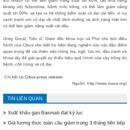
thu hoạch có thể làm giảm năng suất tới 40%; tạo khả năng
kháng với Sclerotinia, bệnh mốc trắng, có thể làm giảm năng
suất tới 50%; và tạo ra hệ thống kiểm soát cỏ dại cải tiến, vì sự
cạnh tranh với cỏ dại về chất dinh dưỡng và ánh sáng mặt trời
có thể làm giảm năng suất cải dầu.
Greg Gocal, Tiến sĩ, Giám đốc khoa học và Phó chủ tịch điều
hành của Cibus cho biết họ hiện đang nghiên cứu các đặc điểm
quan trọng để cải thiện việc trồng lúa, ngô, lúa mì, đậu nành và
khoai tây để giải quyết sự thiếu hiệu quả chính của cây trồng do
bệnh, côn trùng và cỏ dại.
Chi tiết tại
Cibus press release
.
Nguồn: http://www.isaaa.org/
TIN LIÊN QUAN
Xuất khẩu gạo Basmati đạt kỷ lục
Giá lương thực toàn cầu giảm trong 3 tháng liên tiếp