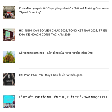
Khóa đào tạo quốc tế “Chọn giống nhanh” - National Training Course on
“Speed Breeding”
HỘI NGHỊ CÁN BỘ VIÊN CHỨC 2026, TỔNG KẾT NĂM 2025, TRIỂN
KHAI KẾ HOẠCH CÔNG TÁC NĂM 2026
Công nghệ sinh học – Nền tảng của nông nghiệp thích ứng
GS Phan Phải - 'phù thủy Châu Á' về đột biến gene
LỄ KÝ KẾT HỢP TÁC NGHIÊN CỨU, PHÁT TRIỂN SÂM NGỌC LINH