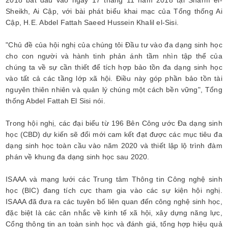
2018 bắt đầu vào ngày 17 tháng 11 năm 2018 tại Sharm el-
Sheikh, Ai Cập, với bài phát biểu khai mạc của Tổng thống Ai
Cập, H.E. Abdel Fattah Saeed Hussein Khalil el-Sisi.
"Chủ đề của hội nghị của chúng tôi Đầu tư vào đa dạng sinh học
cho con người và hành tinh phản ánh tầm nhìn tập thể của
chúng ta về sự cần thiết để tích hợp bảo tồn đa dạng sinh học
vào tất cả các tầng lớp xã hội. Điều này góp phần bảo tồn tài
nguyên thiên nhiên và quản lý chúng một cách bền vững", Tổng
thống Abdel Fattah El Sisi nói.
Trong hội nghị, các đại biểu từ 196 Bên Công ước Đa dạng sinh
học (CBD) dự kiến sẽ đổi mới cam kết đạt được các mục tiêu đa
dạng sinh học toàn cầu vào năm 2020 và thiết lập lộ trình đàm
phán về khung đa dạng sinh học sau 2020.
ISAAA và mạng lưới các Trung tâm Thông tin Công nghệ sinh
học (BIC) đang tích cực tham gia vào các sự kiện hội nghị.
ISAAA đã đưa ra các tuyên bố liên quan đến công nghệ sinh học,
đặc biệt là các cân nhắc về kinh tế xã hội, xây dựng năng lực,
Cổng thông tin an toàn sinh học và đánh giá, tổng hợp hiệu quả