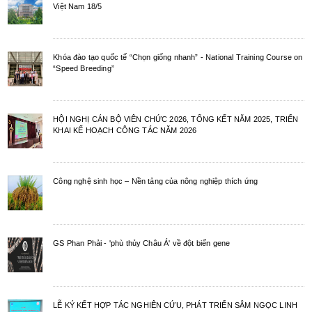
Việt Nam 18/5
Khóa đào tạo quốc tế “Chọn giống nhanh” - National Training Course on
“Speed Breeding”
HỘI NGHỊ CÁN BỘ VIÊN CHỨC 2026, TỔNG KẾT NĂM 2025, TRIỂN
KHAI KẾ HOẠCH CÔNG TÁC NĂM 2026
Công nghệ sinh học – Nền tảng của nông nghiệp thích ứng
GS Phan Phải - 'phù thủy Châu Á' về đột biến gene
LỄ KÝ KẾT HỢP TÁC NGHIÊN CỨU, PHÁT TRIỂN SÂM NGỌC LINH