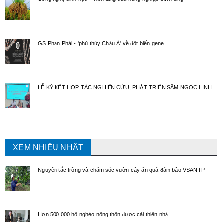
GS Phan Phải - 'phù thủy Châu Á' về đột biến gene
LỄ KÝ KẾT HỢP TÁC NGHIÊN CỨU, PHÁT TRIỂN SÂM NGỌC LINH
XEM NHIỀU NHẤT
Nguyên tắc trồng và chăm sóc vườn cây ăn quả đảm bảo VSANTP
Hơn 500.000 hộ nghèo nông thôn được cải thiện nhà