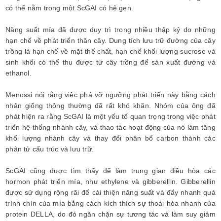
có thể nằm trong một ScGAI có hệ gen.
Năng suất mía đã được duy trì trong nhiều thập kỷ do những
hạn chế về phát triển thân cây. Dung tích lưu trữ đường của cây
trồng là hạn chế về mặt thể chất, hạn chế khối lượng sucrose và
sinh khối có thể thu được từ cây trồng để sản xuất đường và
ethanol.
Menossi nói rằng việc phá vỡ ngưỡng phát triển này bằng cách
nhân giống thông thường đã rất khó khăn. Nhóm của ông đã
phát hiện ra rằng ScGAI là một yếu tố quan trọng trong việc phát
triển hệ thống nhánh cây, và thao tác hoạt động của nó làm tăng
khối lượng nhánh cây và thay đổi phân bổ carbon thành các
phân tử cấu trúc và lưu trữ.
ScGAI cũng được tìm thấy để làm trung gian điều hòa các
hormon phát triển mía, như ethylene và gibberellin. Gibberellin
được sử dụng rộng rãi để cải thiện năng suất và đẩy nhanh quá
trình chín của mía bằng cách kích thích sự thoái hóa nhanh của
protein DELLA, do đó ngăn chặn sự tương tác và làm suy giảm