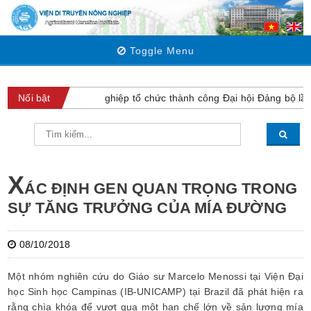
Toggle Menu
Viện Di truyền Nông nghiệp tổ chức thành công Đại hội Đảng bộ lần
Nổi bật
X
ÁC ĐỊNH GEN QUAN TRỌNG TRONG
SỰ TĂNG TRƯỞNG CỦA MÍA ĐƯỜNG
08/10/2018
Một nhóm nghiên cứu do Giáo sư Marcelo Menossi tại Viện Đại
học Sinh học Campinas (IB-UNICAMP) tại Brazil đã phát hiện ra
rằng chìa khóa để vượt qua một hạn chế lớn về sản lượng mía