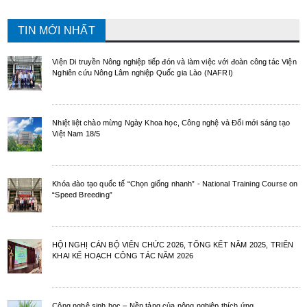
TIN MỚI NHẤT
Viện Di truyền Nông nghiệp tiếp đón và làm việc với đoàn công tác Viện
Nghiên cứu Nông Lâm nghiệp Quốc gia Lào (NAFRI)
Nhiệt liệt chào mừng Ngày Khoa học, Công nghệ và Đổi mới sáng tạo
Việt Nam 18/5
Khóa đào tạo quốc tế “Chọn giống nhanh” - National Training Course on
“Speed Breeding”
HỘI NGHỊ CÁN BỘ VIÊN CHỨC 2026, TỔNG KẾT NĂM 2025, TRIỂN
KHAI KẾ HOẠCH CÔNG TÁC NĂM 2026
Công nghệ sinh học – Nền tảng của nông nghiệp thích ứng