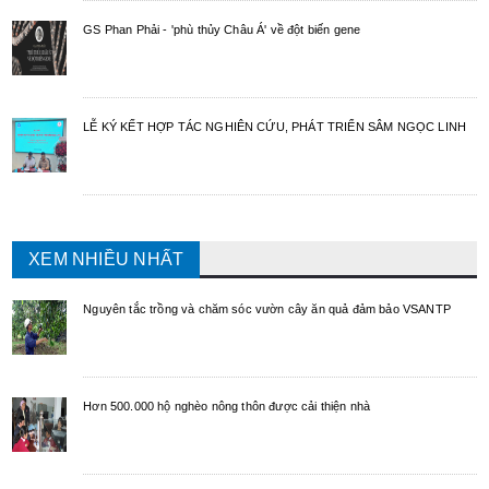
GS Phan Phải - 'phù thủy Châu Á' về đột biến gene
LỄ KÝ KẾT HỢP TÁC NGHIÊN CỨU, PHÁT TRIỂN SÂM NGỌC LINH
XEM NHIỀU NHẤT
Nguyên tắc trồng và chăm sóc vườn cây ăn quả đảm bảo VSANTP
Hơn 500.000 hộ nghèo nông thôn được cải thiện nhà