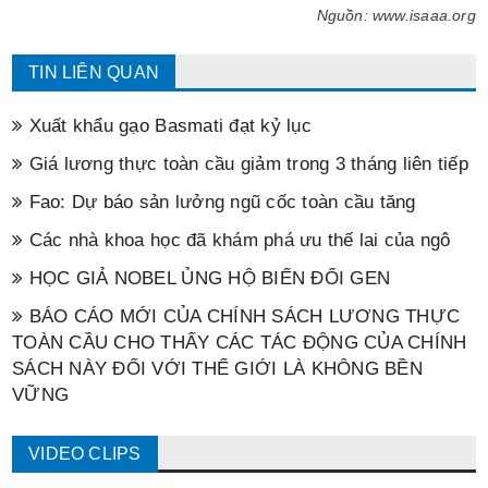
Nguồn: www.isaaa.org
TIN LIÊN QUAN
Xuất khẩu gạo Basmati đạt kỷ lục
Giá lương thực toàn cầu giảm trong 3 tháng liên tiếp
Fao: Dự báo sản lưởng ngũ cốc toàn cầu tăng
Các nhà khoa học đã khám phá ưu thế lai của ngô
HỌC GIẢ NOBEL ỦNG HỘ BIẾN ĐỔI GEN
BÁO CÁO MỚI CỦA CHÍNH SÁCH LƯƠNG THỰC
TOÀN CẦU CHO THẤY CÁC TÁC ĐỘNG CỦA CHÍNH
SÁCH NÀY ĐỐI VỚI THẾ GIỚI LÀ KHÔNG BỀN
VỮNG
VIDEO CLIPS