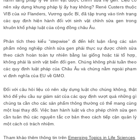
hành lang pháp lý về sinh vật được chỉnh sửa hệ gen. Liệu có
nên xây dựng khung pháp lý ấy hay không? René Custers thuộc
VIB của xứ Flanders, Vương quốc Bỉ, đã tập trung vào tình trạng
các quy định hiện hành đối với sinh vật chỉnh sửa gen trong
khuôn khổ pháp luật của cộng đồng châu Âu.
Phân tích theo kiểu “stepwise” đi đến kết luận rằng các sản
phẩm nông nghiệp chỉnh sửa gen phải thực sự được chỉnh sửa
theo cách hoàn toàn tự nhiên bằng lai giống hoặc tái tổ hợp,
không phải là sinh vật biến đổi gen. Chúng không phải tuần theo
các quy định luật pháp của Châu Âu và chúng nằm ngoài phạm
vi định nghĩa của EU về GMO.
Đối với câu hỏi liệu có nên xây dựng luật cho chúng không, thật
khó để yêu cầu sự giám sát của các quy định vượt quá những gì
chúng ta cần cho các sản phẩm thông thường có thể mang cùng
một loại thay đổi. Việc ban hành luật và cho phép chỉnh sửa gen
cần tuân thủ các nguyên tắc cơ bản theo cách tiếp cận quản lý
một cách có trách nhiệm.
Tham khảo thêm thông tin trên
Emerging Topics in Life Sciences
.