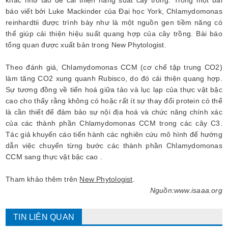
khác như tảo để cải thiện năng suất cây trồng. Trong một bài
báo viết bởi Luke Mackinder của Đại học York, Chlamydomonas
reinhardtii được trình bày như là một nguồn gen tiềm năng có
thể giúp cải thiện hiệu suất quang hợp của cây trồng. Bài báo
tổng quan được xuất bản trong New Phytologist.
Theo đánh giá, Chlamydomonas CCM (cơ chế tập trung CO2)
làm tăng CO2 xung quanh Rubisco, do đó cải thiện quang hợp.
Sự tương đồng về tiến hoá giữa tảo và lục lạp của thực vật bậc
cao cho thấy rằng không có hoặc rất ít sự thay đổi protein có thể
là cần thiết để đảm bảo sự nội địa hoá và chức năng chính xác
của các thành phần Chlamydomonas CCM trong các cây C3.
Tác giả khuyến cáo tiến hành các nghiên cứu mô hình để hướng
dẫn việc chuyển từng bước các thành phần Chlamydomonas
CCM sang thực vật bậc cao .
Tham khảo thêm trên
New Phytologist
.
Nguồn:www.isaaa.org
TIN LIÊN QUAN