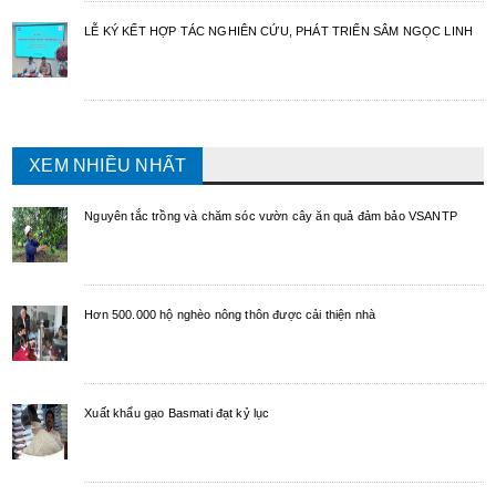
LỄ KÝ KẾT HỢP TÁC NGHIÊN CỨU, PHÁT TRIỂN SÂM NGỌC LINH
XEM NHIỀU NHẤT
Nguyên tắc trồng và chăm sóc vườn cây ăn quả đảm bảo VSANTP
Hơn 500.000 hộ nghèo nông thôn được cải thiện nhà
Xuất khẩu gạo Basmati đạt kỷ lục