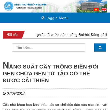
Toggle Menu
Viện Di truyền Nông nghiệp tổ chức thành công Đại hội Đảng bộ lần 
Nổi bật
N
ĂNG SUẤT CÂY TRỒNG BIẾN ĐỔI
GEN CHỨA GEN TỪ TẢO CÓ THỂ
ĐƯỢC CẢI THIỆN
07/09/2017
Các nhà khoa học khai thác các cơ chế độc đáo của các sinh vật