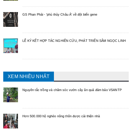
GS Phan Phải - 'phù thủy Châu Á' về đột biến gene
LỄ KÝ KẾT HỢP TÁC NGHIÊN CỨU, PHÁT TRIỂN SÂM NGỌC LINH
XEM NHIỀU NHẤT
Nguyên tắc trồng và chăm sóc vườn cây ăn quả đảm bảo VSANTP
Hơn 500.000 hộ nghèo nông thôn được cải thiện nhà