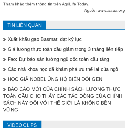
Tham khảo thêm thông tin trên
AgriLife Today
.
Nguồn:www.isaaa.org
TIN LIÊN QUAN
Xuất khẩu gạo Basmati đạt kỷ lục
Giá lương thực toàn cầu giảm trong 3 tháng liên tiếp
Fao: Dự báo sản lưởng ngũ cốc toàn cầu tăng
Các nhà khoa học đã khám phá ưu thế lai của ngô
HỌC GIẢ NOBEL ỦNG HỘ BIẾN ĐỔI GEN
BÁO CÁO MỚI CỦA CHÍNH SÁCH LƯƠNG THỰC
TOÀN CẦU CHO THẤY CÁC TÁC ĐỘNG CỦA CHÍNH
SÁCH NÀY ĐỐI VỚI THẾ GIỚI LÀ KHÔNG BỀN
VỮNG
VIDEO CLIPS