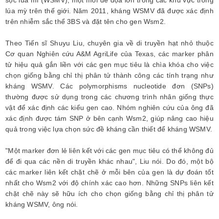
sọc lúa mì (WSMV), một mối đe dọa lớn trong các khu vực trồng
lúa mỳ trên thế giới. Năm 2011, kháng WSMV đã được xác định
trên nhiễm sắc thể 3BS và đặt tên cho gen Wsm2.
Theo Tiến sĩ Shuyu Liu, chuyên gia về di truyền hạt nhỏ thuộc
Cơ quan Nghiên cứu A&M AgriLife của Texas, các marker phân
tử hiệu quả gắn liền với các gen mục tiêu là chìa khóa cho việc
chọn giống bằng chỉ thị phân tử thành công các tính trạng như
kháng WSMV. Các polymorphisms nucleotide đơn (SNPs)
thường được sử dụng trong các chương trình nhân giống thực
vật để xác định các kiểu gen cao. Nhóm nghiên cứu của ông đã
xác định được tám SNP ở bên cạnh Wsm2, giúp nâng cao hiệu
quả trong việc lựa chọn sức đề kháng cần thiết để kháng WSMV.
"Một marker đơn lẻ liên kết với các gen mục tiêu có thể không đủ
để đi qua các nền di truyền khác nhau", Liu nói. Do đó, một bộ
các marker liên kết chặt chẽ ở mỗi bên của gen là dự đoán tốt
nhất cho Wsm2 với độ chính xác cao hơn. Những SNPs liên kết
chặt chẽ này sẽ hữu ích cho chọn giống bằng chỉ thị phân tử
kháng WSMV, ông nói.