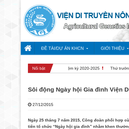
ĐỀ TÀI/DỰ ÁN KHCN
GIỚI THIỆU
g Đại hội Đảng bộ lần thứ VI nhiệm kỳ 2020-2025
Nổi bật
Thứ trưởng Bộ 
Sôi động Ngày hội Gia đình Viện 
27/12/2015
Ngày 25 tháng 7 năm 2015, Công đoàn phối hợp cù
tiên tổ chức “Ngày hội gia đình” nhằm khen thưởng