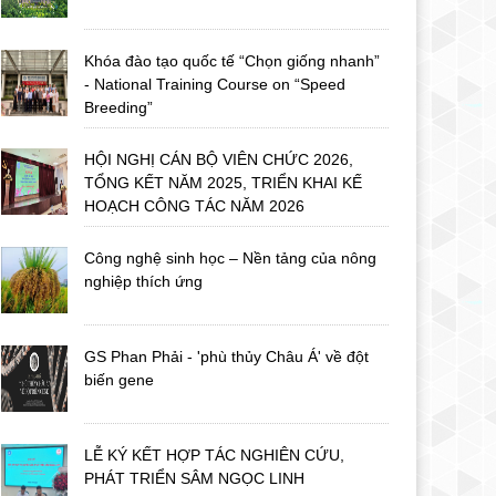
Khóa đào tạo quốc tế “Chọn giống nhanh”
- National Training Course on “Speed
Breeding”
HỘI NGHỊ CÁN BỘ VIÊN CHỨC 2026,
TỔNG KẾT NĂM 2025, TRIỂN KHAI KẾ
HOẠCH CÔNG TÁC NĂM 2026
Công nghệ sinh học – Nền tảng của nông
nghiệp thích ứng
GS Phan Phải - 'phù thủy Châu Á' về đột
biến gene
LỄ KÝ KẾT HỢP TÁC NGHIÊN CỨU,
PHÁT TRIỂN SÂM NGỌC LINH