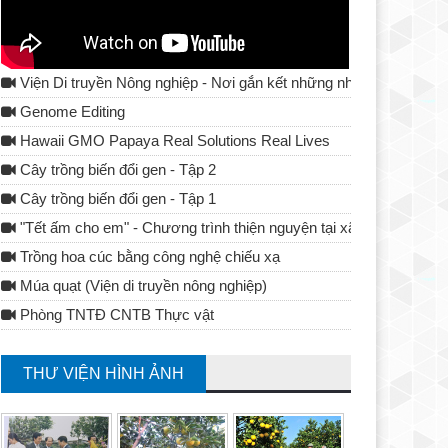
Viện Di truyền Nông nghiệp - Nơi gắn kết những nhà khoa học
Genome Editing
Hawaii GMO Papaya Real Solutions Real Lives
Cây trồng biến đổi gen - Tập 2
Cây trồng biến đổi gen - Tập 1
"Tết ấm cho em" - Chương trình thiện nguyện tại xã Tả Lủng - Đ
Trồng hoa cúc bằng công nghệ chiếu xạ
Múa quạt (Viện di truyền nông nghiệp)
Phòng TNTĐ CNTB Thực vật
THƯ VIỆN HÌNH ẢNH